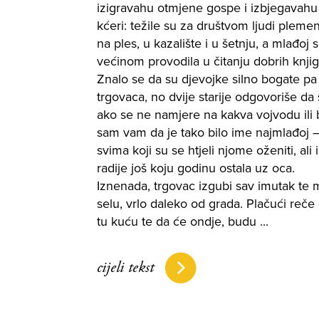
izigravahu otmjene gospe i izbjegavahu
kćeri: težile su za društvom ljudi pleme
na ples, u kazalište i u šetnju, a mlađoj 
većinom provodila u čitanju dobrih knjig
Znalo se da su djevojke silno bogate pa i
trgovaca, no dvije starije odgovoriše da
ako se ne namjere na kakva vojvodu ili b
sam vam da je tako bilo ime najmlađoj –
svima koji su se htjeli njome oženiti, al
radije još koju godinu ostala uz oca.
Iznenada, trgovac izgubi sav imutak te
selu, vrlo daleko od grada. Plačući reče d
tu kuću te da će ondje, budu ...
cijeli tekst