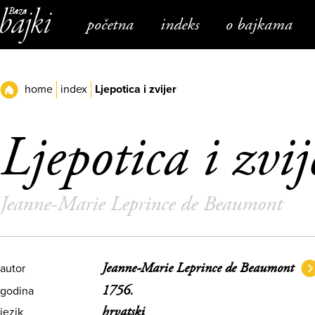
Napominjemo:
Ova
početna
indeks
o bajkama
web
stranica
uključuje
sustav
pristupačnosti.
home
index
Ljepotica i zvijer
Ljepotica i zvij
Jeanne-Marie Leprince de Beaumont
Jeanne-Marie Leprince de Beaumont
autor
1756.
godina
hrvatski
jezik