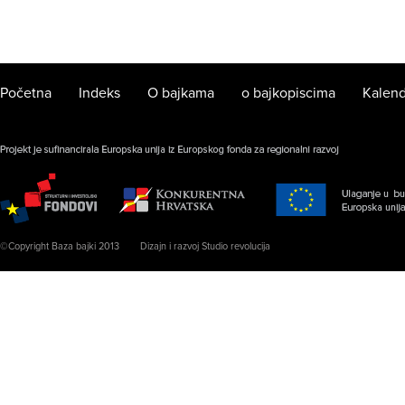
Početna
Indeks
O bajkama
o bajkopiscima
Kalend
©Copyright Baza bajki 2013
Dizajn i razvoj Studio revolucija