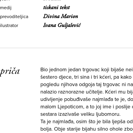
tiskani tekst
medij
Divina Marion
prevoditeljica
Ivana Guljašević
ilustrator
priča
Bio jednom jedan trgovac koji bijaše ne
šestero djece, tri sina i tri kćeri, pa kak
pogledu njihova odgoja taj trgovac ni na
nalazio raznorazne učitelje. Kćeri mu bi
udivljenje pobuđivaše najmlađa te je, do
malom Ljepoticom, a to joj ime i poslije 
sestara izazivaše veliku ljubomoru.
Ta je najmlađa, osim što je bila ljepša od 
bolja. Obje starije bijahu silno ohole zb