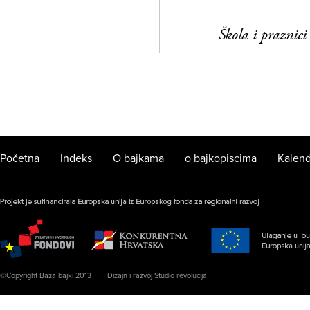
Škola i praznici
Početna
Indeks
O bajkama
o bajkopiscima
Kalend
©Copyright Baza bajki 2013
Dizajn i razvoj Studio revolucija