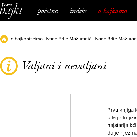
Napominjemo:
Ova
početna
indeks
o bajkama
web
stranica
uključuje
sustav
pristupačnosti.
o bajkopiscima
Ivana Brlić-Mažuranić
Ivana Brlić-Mažuran
Valjani i nevaljani
Prva knjiga 
bila je knjiž
najstarija kć
da je njezina