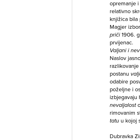
opremanje i t
relativno skr
knjižica bil
Magjer izbor
priči
1906. go
prvijenac.
Valjani i nev
Naslov jasno
razlikovanj
postanu
valj
odabire posve
poželjne i o
izbjegavaju 
nevaljalost
o
rimovanim s
tatu
u kojoj 
Dubravka Zi