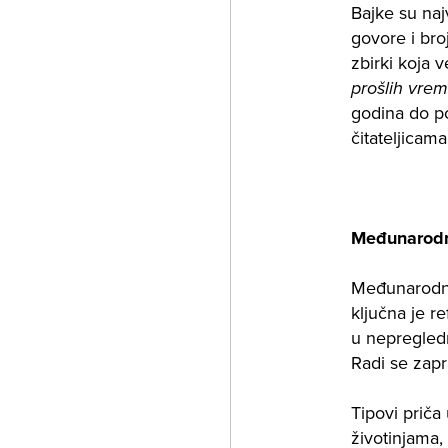
Bajke su naj
govore i broj
zbirki koja 
prošlih vre
godina do po
čitateljicama
Međunarodni
Međunarodni
ključna je r
u nepregledn
Radi se zapr
Tipovi priča
životinjama,