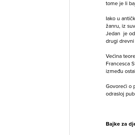
tome je li b
Iako u antič
žanru, iz su
Jedan je od n
drugi drevni 
Većina teore
Francesca St
između ostal
Govoreći o p
odrasloj publ
Bajke za dj