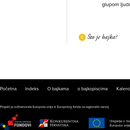
glupom ljudo
Što je bajka?
Početna
Indeks
O bajkama
o bajkopiscima
Kalend