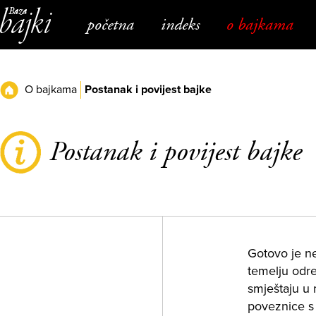
Napominjemo:
Ova
početna
indeks
o bajkama
web
stranica
uključuje
sustav
pristupačnosti.
O bajkama
Postanak i povijest bajke
Postanak i povijest bajke
Gotovo je ne
temelju odre
smještaju u 
poveznice s 